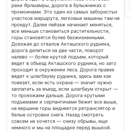
реки Ярлыамры, дорога в булыжниках с
промоинами. Это один из самых забористых
участков маршрута, легковые машины там не
проедут. Далее пейзаж начинает меняться,
все меньше становиться растительности,
горы становятся более безжизненными.
Доезжая до отвалов Акташского рудника,
дорога делиться на две части, поворот
налево — более крутой подъем, который
ведет в объезд Акташского рудника, но зато
проходит в окружении леса. Дорога правее
ведет к шлагбауму рудника, здесь вам как
повезет, если есть охрана — значит нужно
заплатить за въезд, если шлагбаум открыт —
то проезжаем дальше. Дорога крутыми
подъемами и серпантинами бежит все выше,
на вершине горы виднеется ретранслятор и
белые островки снега. Назад смотреть
совсем не хочется — снизу обрывы, еще
немного и мы на площадке перед вышкой.