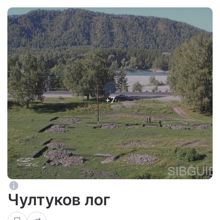
+7
Чултуков лог