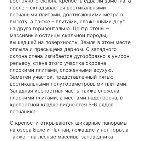
восточного склона крепость едва ли заметна, а
после – складывается вертикальными
песчаными плитами, достигающими метра в
высоту, а также – плитами, сложенными друг
на друга горизонтально. Центр стены –
массивные останцы скальной породы,
вышедшей на поверхность. Земля в этом месте
оплыла и пресыщена дерном. С западного
склона стена изгибается дугообразно в унисон
рельефу, стена этого участка скроена
плоскими плитами, сложенными всухую.
Заметен участок, представленный пятью
вертикальными полутораметровыми плитами.
Западная крепостная часть также сложена
плоскими плитами, а местами надстроена, в
крепостной кладке виднеются 5-6 рядов
песчаника.
С крепости открываются шикарные панорамы
на озера Беле и Чалпан, лежащие у ног горы, а
также – на лесные массивы заповедника