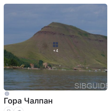
+4
Гора Чалпан