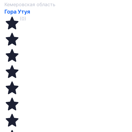
Кемеровская область
Гора Утуя
(0)