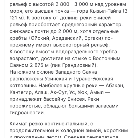
рельеф с высотой 2 800—3 000 м над уровнем
моря, его высшая точка — гора Кызыл-Тайга (3
121 м). К востоку от долины реки Енисей
рельеф приобретает среднегорный характер,
снижаясь почти до 2 000 м, хотя отдельные
хребты (Ойский, Араданский, Ергаки) по-
прежнему имеют высокогорный рельеф.
К востоку высоты водораздельного хребта
возрастают, достигая на стыке с Восточным
Саяном 2 875 м (пик Грандиозный).
На южном склоне Западного Саяна
расположены Усинская и Турано-Уюкская
котловины. Наиболее крупные реки — Абакан,
Кантегир, Алаш, Ак-Суг, Ус, Уюк, Амыл —
принадлежат бассейну Енисея. Реки
порожистые, обладают большими запасами
гидроэнергии.
Климат резко континентальный, с
продолжительной и холодной зимой, коротким
и прохладным летом. Средняя температура