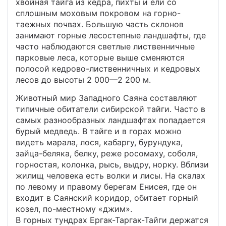
хвойная тайга из кедра, пихты и ели со
сплошным моховым покровом на горно-
таежных почвах. Большую часть склонов
занимают горные лесостепные ландшафты, где
часто наблюдаются светлые лиственничные
парковые леса, которые выше сменяются
полосой кедрово-лиственничных и кедровых
лесов до высоты 2 000—2 200 м.
Животный мир Западного Саяна составляют
типичные обитатели сибирской тайги. Часто в
самых разнообразных ландшафтах попадается
бурый медведь. В тайге и в горах можно
видеть марала, лося, кабаргу, бурундука,
зайца-беляка, белку, реже росомаху, соболя,
горностая, колонка, рысь, выдру, норку. Вблизи
жилищ человека есть волки и лисы. На скалах
по левому и правому берегам Енисея, где он
входит в Саянский коридор, обитает горный
козел, по-местному «джим».
В горных тундрах Ергак-Таргак-Тайги держатся