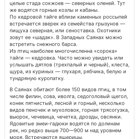
целые стада сокжоев — северных оленей. Тут
же водятся горные козлы и кабаны.
По кедровой тайге вблизи каменных россыпей
встречается зверек из семейства грызунов —
пищуха северная, или сеноставка. Охотники
зовут ее «шадак». В Западных Саянах можно
встретить снежного барса.
Из птиц наиболее многочисленна «сорока»
тайги — кедровка. Часто можно увидеть или
услышать дятлов (трехпалый и черный), клеста,
щура, из куриных — глухаря, рябчика, белую и
тундряную куропатку.
В Саянах обитают более 150 видов птиц, в том
числе филин, сова, иволга, седоголовый щегол,
конек пятнистый, лесной и горный, несколько
видов пеночек и мухоловок, горная трясогузка,
вьюрок, чечевица, чечетка, дрозды, овсянки.
Ядовитые змеи-гадюки водятся по долинам
рек, но редко выше 700—900 м над уровнем
моря. Встречаются ящерицы.