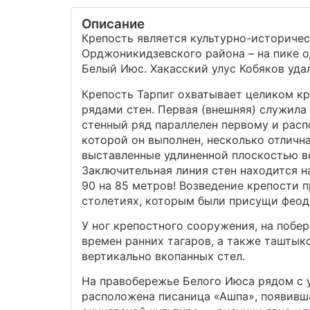
Описание
Крепость является культурно-историчес
Орджоникидзевского района – на пике о
Белый Июс. Хакасский улус Кобяков удал
Крепость Тарпиг охватывает целиком кр
рядами стен. Первая (внешняя) служила
стенный ряд параллелен первому и расп
которой он выполнен, несколько отличн
выставленные удлиненной плоскостью во
Заключительная линия стен находится н
90 на 85 метров! Возведение крепости 
столетиях, которым были присущи фео
У ног крепостного сооружения, на побе
времен ранних тагаров, а также таштык
вертикально вкопанных стел.
На правобережье Белого Июса рядом с у
расположена писаница «Ашпа», появившая