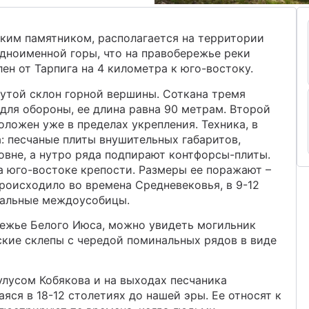
ким памятником, располагается на территории
дноименной горы, что на правобережье реки
ен от Тарпига на 4 километра к юго-востоку.
утой склон горной вершины. Соткана тремя
 для обороны, ее длина равна 90 метрам. Второй
оложен уже в пределах укрепления. Техника, в
а: песчаные плиты внушительных габаритов,
вне, а нутро ряда подпирают контфорсы-плиты.
а юго-востоке крепости. Размеры ее поражают –
происходило во времена Средневековья, в 9-12
дальные междоусобицы.
режье Белого Июса, можно увидеть могильник
ские склепы с чередой поминальных рядов в виде
лусом Кобякова и на выходах песчаника
ся в 18-12 столетиях до нашей эры. Ее относят к