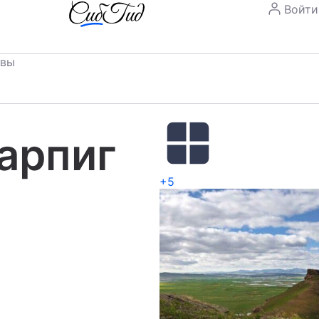
Войти
ывы
арпиг
+5