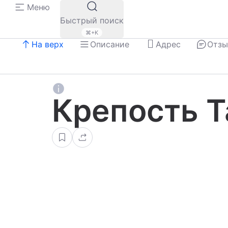
Меню
Быстрый поиск
⌘+K
На верх
Описание
Адрес
Отз
Крепость Т