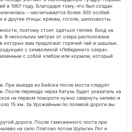
ей в 1967 году. Благодаря тому, что был создан
величилась – насчитывается более 300 особей.
 и другие птицы: кряквы, гоголи, шилохвосты.
жности, поэтому стоит одеться теплее. Вход на
а. В нескольких метрах от озера расположена
 в которых вам предложат горячий чай и шашлык.
родукцию с символикой «Лебединого озера».
везенным с собой хлебом или кормом, который
в. При выезде из Бийска после моста следует
. После переезда через Катунь будет указатель на
ское на первом повороте нужно свернуть налево и
коло 15 км. За Урожайным по полевой дороги вы
ругой дороге. После таможенного поста при
налево на село Платово потом Шульгин Лог и