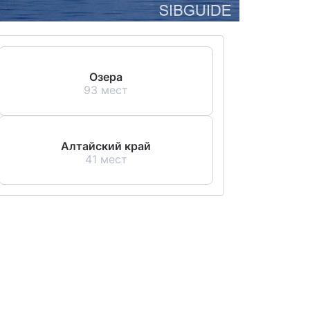
Озера
93 мест
Алтайский край
41 мест