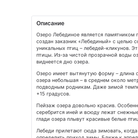
Описание
Озеро Лебединое является памятником п
создан заказник «Лебединый» с целью с
уникальных птиц – лебедей-кликунов. Эт
птицы. Из-за чистой прозрачной воды 
виднеется дно озера.
Озеро имеет вытянутую форму – длина о
озера небольшая – в среднем около мет
подводным родникам. Даже зимой темпе
+15 градусов.
Пейзаж озера довольно красив. Особенно
серебрится иней и всюду лежат снежные 
глади озера плывут красивые белые пти
Лебеди прилетают сюда зимовать, когда
определить приход зимы. Ближе к апрел