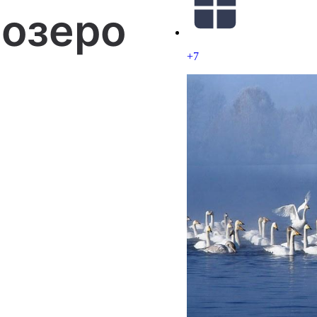
 озеро
+7