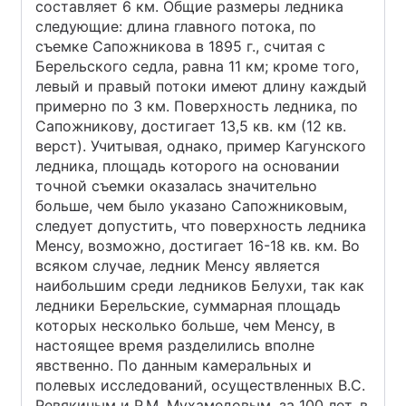
составляет 6 км. Общие размеры ледника
следующие: длина главного потока, по
съемке Сапожникова в 1895 г., считая с
Берельского седла, равна 11 км; кроме того,
левый и правый потоки имеют длину каждый
примерно по 3 км. Поверхность ледника, по
Сапожникову, достигает 13,5 кв. км (12 кв.
верст). Учитывая, однако, пример Кагунского
ледника, площадь которого на основании
точной съемки оказалась значительно
больше, чем было указано Сапожниковым,
следует допустить, что поверхность ледника
Менсу, возможно, достигает 16-18 кв. км. Во
всяком случае, ледник Менсу является
наибольшим среди ледников Белухи, так как
ледники Берельские, суммарная площадь
которых несколько больше, чем Менсу, в
настоящее время разделились вполне
явственно. По данным камеральных и
полевых исследований, осуществленных B.C.
Ревякиным и P.M. Мухамедовым, за 100 лет, в