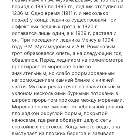
период с 1895 по 1995 гг., ледник отступил на
1236 м. Одно время (1911 г. и несколько
позже) у конца ледника существовали три
эффектных ледяных грота, к 1920 г.
оставался лишь один, а к 1929 г. растаял и
он. При посещении ледника Менсу в 1994
году P.M. Мухамедовым и А.Н. Романовым
грот образовался опять, а на следующий год
обвалился. Перед ледником на полкилометра
простирается моренное поле со
значительным, но слабо сформированным
нагромождением камней ближе к нижней
части. Мутная речка течет со значительным
уклоном несколькими бурными потоками в
широко прорытом проходе между моренами.
Моренное поле сменяется небольшой ровной
площадкой округлой формы, покрытой
наносами, где река образует целую сеть
спокойных протоков. Когда много воды, она
выступает из плоских берегов и заливает