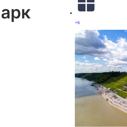
парк
+6