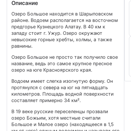
Описание
Озеро Большое находится в Шарыповском
районе. Водоем располагается на восточном
предгорье Кузнецкого Алатау. В 40 км к
западу стоит г. Ужур. Озеро окружают
невысокие горные хребты, холмы, а также
равнины.
Озеро Большое не просто так получило свое
название, ведь это самое крупное пресное
озеро на юге Красноярского края.
Водоем имеет слегка изогнутую форму. Он
протянулся с севера на юг на пятнадцать
километров. Площадь водной поверхности
составляет примерно 34 км².
В 19 веке русские переселенцы прозвали
озеро Божьим, хотя местные считали
Большое и Малое озеро (находящееся в 1,5
км от него) единым водоемом и называли его