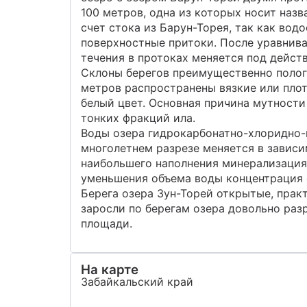
100 метров, одна из которых носит назв
счет стока из Барун-Торея, так как вод
поверхностные притоки. После уравнива
течения в протоках меняется под дейст
Склоны берегов преимущественно пологие
метров распространены вязкие или плот
белый цвет. Основная причина мутност
тонких фракций ила.
Воды озера гидрокарбонатно-хлоридно-
многолетнем разрезе меняется в зависи
наибольшего наполнения минерализация в
уменьшения объема воды концентрация со
Берега озера Зун-Торей открытые, прак
заросли по берегам озера довольно ра
площади.
На карте
Забайкальский край