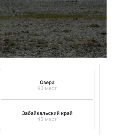
Озера
93 мест
Забайкальский край
43 мест