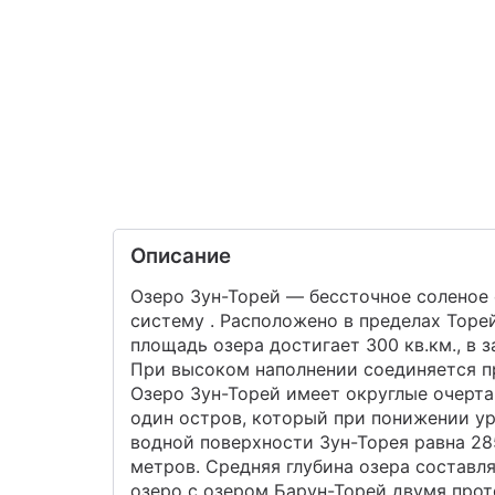
Описание
Озеро Зун-Торей — бессточное соленое 
систему . Расположено в пределах Торе
площадь озера достигает 300 кв.км., в
При высоком наполнении соединяется пр
Озеро Зун-Торей имеет округлые очерта
один остров, который при понижении у
водной поверхности Зун-Торея равна 285
метров. Средняя глубина озера составля
озеро с озером Барун-Торей двумя про