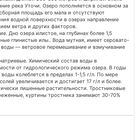
ание река Уточи. Озеро пополняется в основном за
осборная площадь его мала и отсутствуют
ния водной поверхности в озерах направление
вием ветра и других факторов.
. Дно озера илистое, на глубинах более 1,5
ные глинистые илы.. Вода мутная, имеет серовато-
и воды — ветровое перемешивание и взмучивание
натриевые. Химический состав воды в
мости от гидрологического режима озера. В годы
оды колеблется в пределах 1-1,5 г/л. По мере
лей увеличивается и достигает 17 г/л и более.
тически лишенные растительности. Тростниковые
зреженные, куртины тростника занимают 30-70%