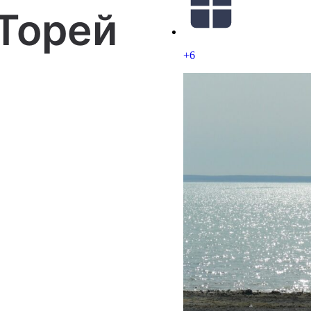
Торей
+6