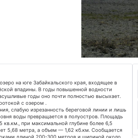
озеро на юге Забайкальского края, входящее в
йской впадины. В годы повышенной водности
 засушливые годы оно почти полностью высыхает.
отокой с озером .
ния, слабую изрезанность береговой линии и лишь
ровня воды превращается в полуостров. Площадь
 кв.км., при максимальной глубине более 6,5
ет 5,68 метра, а объем — 1,62 кб.км. Сообщается
токами длиной 200-300 метров и шириной около