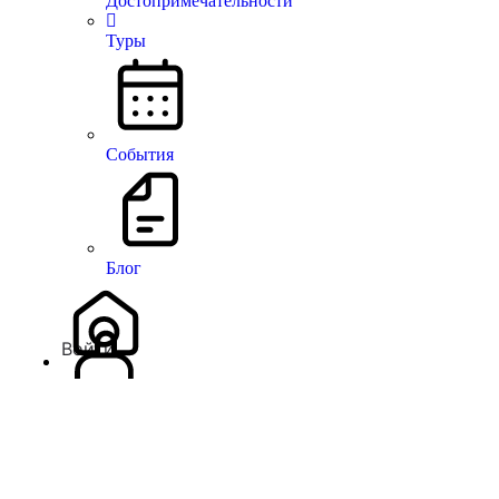
Достопримечательности
Туры
События
Блог
Войти
There are no similar listings
На верх