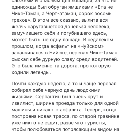
сложным и опасным для лошадей, за что не
единожды был обруган ямщиками «Ета не
Чике-Таман, а Черт-атаман, сорок восемь
грехов». В этом все сказано, вылита вся
желчь наругавшегося донельзя человека,
замучившего себя и погубившего здесь,
может быть, не одну лошадь. В недалеком
прошлом, когда асфальт на «Чуйском»
заканчивался в Бийске, перевал Чике-Таман
сыскал себе дурную славу среди водителей.
Это была именно та дорога, про которую
ходили легенды.
Почти каждую неделю, а то и чаще перевал
собирал себе черную дань людскими
жизнями. Серпантин был очень крут и
извилист, ширина проезда только для одной
машины и никакого асфальта. Теперь, когда
построена новая трасса, по старой гравийке
уже никто не ездит, разве что туристы,
чтобы полюбоваться потрясающим видом на