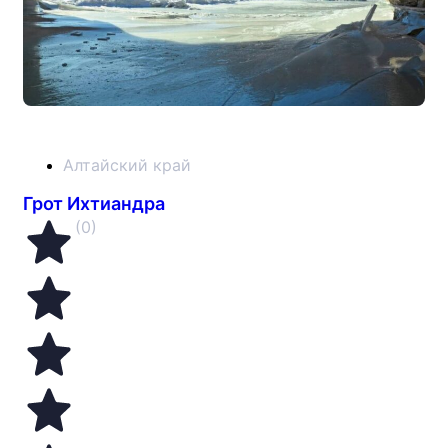
Алтайский край
Грот Ихтиандра
(0)