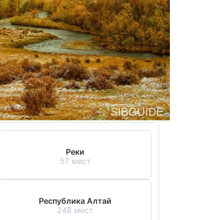
Реки
57 мест
Республика Алтай
248 мест