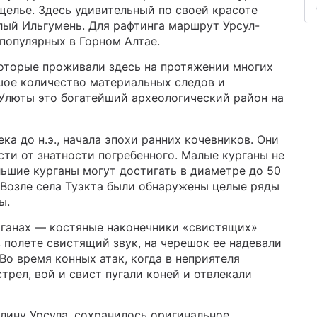
щелье. Здесь удивительный по своей красоте
алый Ильгумень. Для рафтинга маршрут Урсул-
 популярных в Горном Алтае.
которые проживали здесь на протяжении многих
шое количество материальных следов и
 Улюты это богатейший археологический район на
ка до н.э., начала эпохи ранних кочевников. Они
сти от знатности погребенного. Малые курганы не
ьшие курганы могут достигать в диаметре до 50
 Возле села Туэкта были обнаружены целые ряды
ы.
рганах — костяные наконечники «свистящих»
в полете свистящий звук, на черешок ее надевали
Во время конных атак, когда в неприятеля
рел, вой и свист пугали коней и отвлекали
лину Урсула, сохранилось оригинальное