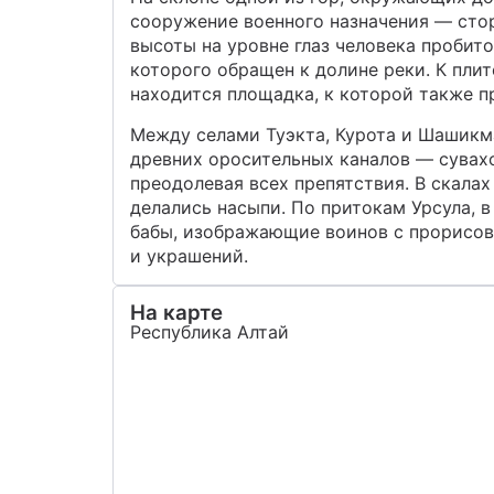
сооружение военного назначения — сто
высоты на уровне глаз человека пробит
которого обращен к долине реки. К пли
находится площадка, к которой также п
Между селами Туэкта, Курота и Шашикма
древних оросительных каналов — сувахо
преодолевая всех препятствия. В скала
делались насыпи. По притокам Урсула, 
бабы, изображающие воинов с прорисо
и украшений.
На карте
Республика Алтай