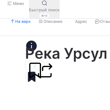
Меню
Быстрый поиск
⌘+K
На верх
Описание
Адрес
Отз
Река Урсул