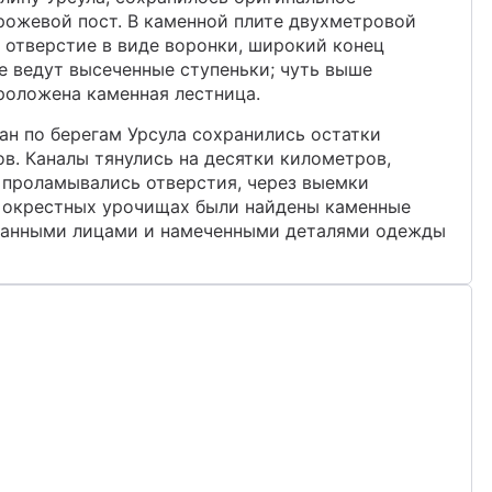
рожевой пост. В каменной плите двухметровой
о отверстие в виде воронки, широкий конец
те ведут высеченные ступеньки; чуть выше
роложена каменная лестница.
н по берегам Урсула сохранились остатки
в. Каналы тянулись на десятки километров,
х проламывались отверстия, через выемки
в окрестных урочищах были найдены каменные
ванными лицами и намеченными деталями одежды