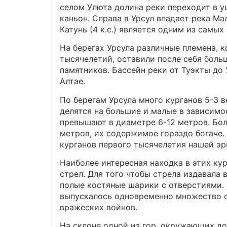
селом Улюта долина реки переходит в у
каньон. Справа в Урсул впадает река М
Катунь (4 к.с.) является одним из самых
На берегах Урсула различные племена, 
тысячелетий, оставили после себя боль
памятников. Бассейн реки от Туэкты до
Алтае.
По берегам Урсула много курганов 5-3 ве
делятся на большие и малые в зависимо
превышают в диаметре 6-12 метров. Бол
метров, их содержимое гораздо богаче.
курганов первого тысячелетия нашей эр
Наиболее интересная находка в этих ку
стрел. Для того чтобы стрела издавала 
полые костяные шарики с отверстиями. 
выпускалось одновременно множество ст
вражеских войнов.
На склоне одной из гор, окружающих до