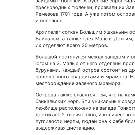
зайцами» тюленей. А русские европейцы
пресноводных тюленей, прозвали их Зая
Ремезова 1701 года. А уже потом остров
и повелось.
Архипелаг соткан Большим Ушканьим о
Байкалом, а также трех Малых: Долгим,
их отделяют всего 20 метров.
Большой протянулся между западом и в
югом на 3. Малые от него отделены про
бурунами. Каждый остров состоит из др
прослоенного кварцитами и мрамора. Н
месторождение зеленого мрамора.
Острова также славятся тем, что на к
байкальских нерп. Эти уникальные созд
лежбище расположено на западе Тонкого
достигает 2 тысяч голов, и количество 
пугливости нерпы, людей она к себе бли
выдерживая дистанцию.