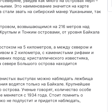
-северяне, увидев как много на островах нерп –
чьими. Это наименование значится на карте
а стали звать на сибирский манер Ушканьими, так
стровом, возвышающимся на 216 метров над
 Круглым и Тонким островами, от уровня Байкала
остоком на 5 километров, а между севером и
ливом в 2 километра, с каменистыми рифами и
евних пород: кристаллического известняка,
а севере Большого острова находится
аменистых выступах можно наблюдать лежбища
ания водятся только на Байкале. Крупнейшее
 острова. Ученые говорят, количество особе
не меняется с 1934 года. Стоит помнить о
зко не подпустит и придется наблюдать,