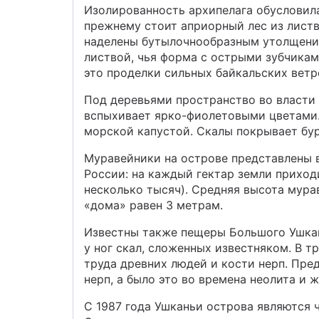
Изолированность архипелага обусловил
прежнему стоит априорный лес из листв
наделены бутылочнообразным утолщение
листвой, чья форма с острыми зубчикам
это проделки сильных байкальских ветр
Под деревьями пространство во власти 
вспыхивает ярко-фиолетовыми цветами.
морской капустой. Скалы покрывает бу
Муравейники на острове представлены в
России: на каждый гектар земли приход
несколько тысяч). Средняя высота мура
«дома» равен 3 метрам.
Известны также пещеры Большого Ушкан
у ног скал, сложенных известняком. В 
труда древних людей и кости нерп. Пред
нерп, а было это во времена неолита и ж
С 1987 года Ушканьи острова являются 