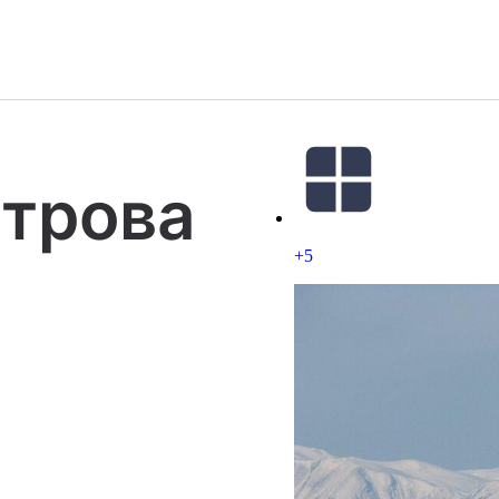
строва
+5