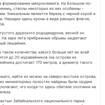
а формирование микроклимата. На Большом по-
енниц, стволы некоторых из них особенны –
м. Уникальным является береза с черной корой и
и. Нередки здесь кроны в виде реющих флагов,
ов.
густого даурского рододендрона, весной он
 На заре лета прибрежные обрывы зацветают
рый лишайник.
 таком количестве, какого больше нет во всей
ится до 20 муравейников (на острове их
вейника достигает 170 метров, а диаметр такого
ьего, найти их можно на северо-востоке острова,
трех миниатюрных полостях найдены были орудия
полагают, что когда-то здесь обитали охотники на
елеза.
частью Забайкальского национального парка.