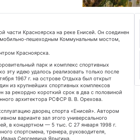
й части Красноярска на реке Енисей. Он соединен
томобильно-пешеходным Коммунальным мостом,
нтром Красноярска.
доровительный парк и комплекс спортивных
ако эту идею удалось реализовать только после
тября 1967 г. на острове Отдыха был открыт
Один из крупнейших спортивных комплексов
н за рекордно короткий срок в два с половиной
нного архитектора РСФСР В. В. Орехова.
 эксплуатацию дворец спорта «Енисей». Автором
ртивном варианте зал этого универсального
й, в концертном — 5 тыс. С 27 января 1998 г.
ного спортсмена, тренера, руководителя,
 Ивана Сергеевича Ярыгина.