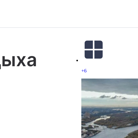
дыха
+6