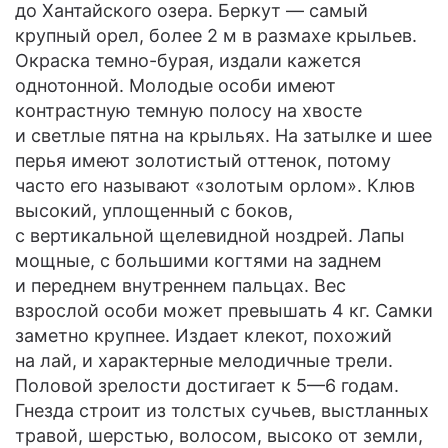
до Хантайского озера. Беркут — самый
крупный орел, более 2 м в размахе крыльев.
Окраска темно-бурая, издали кажется
однотонной. Молодые особи имеют
контрастную темную полосу на хвосте
и светлые пятна на крыльях. На затылке и шее
перья имеют золотистый оттенок, потому
часто его называют «золотым орлом». Клюв
высокий, уплощенный с боков,
с вертикальной щелевидной ноздрей. Лапы
мощные, с большими когтями на заднем
и переднем внутреннем пальцах. Вес
взрослой особи может превышать 4 кг. Самки
заметно крупнее. Издает клекот, похожий
на лай, и характерные мелодичные трели.
Половой зрелости достигает к 5—6 годам.
Гнезда строит из толстых сучьев, выстланных
травой, шерстью, волосом, высоко от земли,