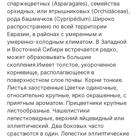
спаржецветных (Asparagales), семейства
орхидных, или ятрышниковых (Orchidáceae),
рода башмачков (Cypripédium).Широко
распространено по всей территории
Евразии, в районах с умеренным и
умеренно-холодным климатом. В Западной
и Восточной Сибири встречается редко,
может образовывать большие
скопления.Имеет толстое, укороченное
корневище, располагающееся в
поверхностном слое почвы. Корни тонкие.
Листья заостренные.Цветки одиночные,
относительно крупные, ярко окрашенные, с
приятным ароматом. Прицветники крупные
листообразные. Чашелистики
лепестковидные, верхний яйцевидный или
эллиптический. Два боковых часто
срастаются в один. Лепестки эллиптические