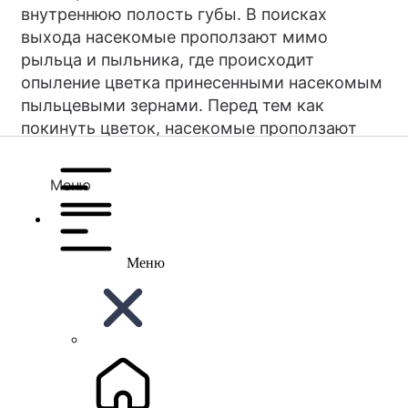
внутреннюю полость губы. В поисках
выхода насекомые проползают мимо
рыльца и пыльника, где происходит
опыление цветка принесенными насекомым
пыльцевыми зернами. Перед тем как
покинуть цветок, насекомые проползают
мимо пыльника, и к их телу приклеиваются
липкие пыльцевые зерна.Предельный
Меню
возраст, которого могут достигать
башмачки в России, неизвестен.Видовой
состав башмачков в России очень пестр,
имеется множество подвидов, сортов и
Меню
разновидностей.В окрестностях населенных
пунктов большую угрозу для декоративных
видов представляет сбор растений на
букеты. В настоящее время во всех странах,
где произрастает башмачок, предприняты
охранные меры, и его виды занесены в